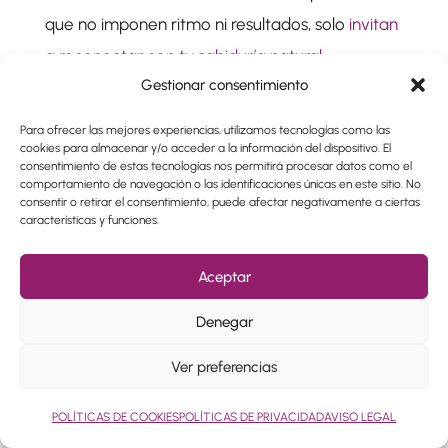
que no imponen ritmo ni resultados, solo
invitan
a reconectar con tu sabiduría natural
.
Gestionar consentimiento
7. ¿Qué miedos pueden surgir y cómo
atravesarlos?
Para ofrecer las mejores experiencias, utilizamos tecnologías como las
Iniciar un proceso de sanación holística puede
cookies para almacenar y/o acceder a la información del dispositivo. El
consentimiento de estas tecnologías nos permitirá procesar datos como el
remover muchas capas. Y es normal que surjan
comportamiento de navegación o las identificaciones únicas en este sitio. No
dudas o resistencias. Algunas de las más
consentir o retirar el consentimiento, puede afectar negativamente a ciertas
características y funciones.
comunes son:
Aceptar
Miedo a sentir demasiado.
Duda sobre la efectividad de estas terapias.
Denegar
Inseguridad sobre si «serás capaz» de
sostener el proceso.
Ver preferencias
Estos miedos son parte del camino. Y suelen
POLÍTICAS DE COOKIES
POLÍTICAS DE PRIVACIDAD
AVISO LEGAL
desvanecerse cuando se vive la experiencia