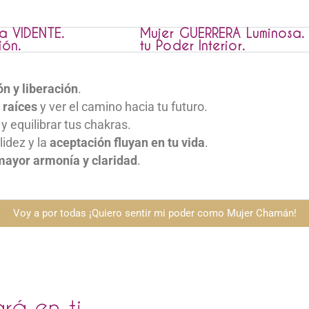
la VIDENTE.
Mujer GUERRERA Luminosa.
ión.
tu Poder Interior.
ón y liberación
.
 raíces
y ver el camino hacia tu futuro.
 y equilibrar tus chakras.
lidez y la
aceptación fluyan en tu vida
.
 mayor armonía y claridad
.
Voy a por todas ¡Quiero sentir mi poder como Mujer Chamán!
rá en ti