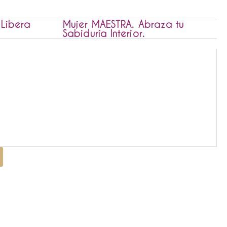
 Libera
Mujer MAESTRA. Abraza tu
Sabiduría Interior.