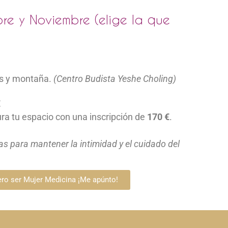
re y Noviembre (elige la que
as y montaña.
(Centro Budista Yeshe Choling)
€
a tu espacio con una inscripción de
170 €
.
s para mantener la intimidad y el cuidado del
ero ser Mujer Medicina ¡Me apúnto!