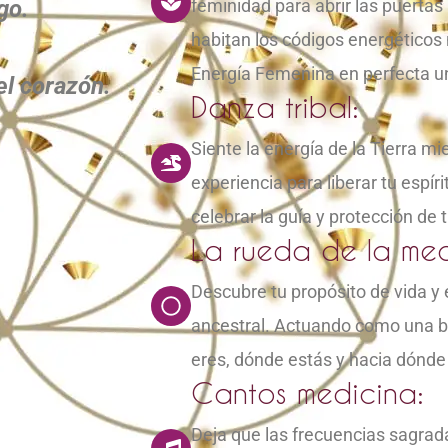
go.
feminidad para abrir las puertas 
habitan los códigos energéticos 
Energía Femenina en perfecta un
el corazón.
Danza tribal:
Siente la energía de la Tierra mi
experiencia para liberar tu espír
celebrar la guía y protección de
La rueda de la med
Descubre tu propósito de vida y 
ancestral. Actuando como una brú
eres, dónde estás y hacia dónde 
Cantos medicina:
Deja que las frecuencias sagrad