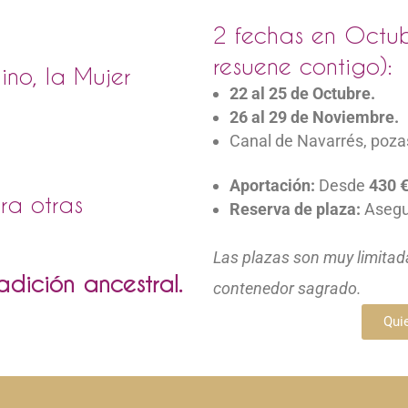
2 fechas en Octub
resuene contigo):
no, la Mujer
22 al 25 de Octubre.
26 al 29 de Noviembre.
Canal de Navarrés, poz
Aportación:
Desde
43
0 
ra otras
Reserva de plaza:
Asegur
Las plazas son muy limitada
dición ancestral.
contenedor sagrado.
Qui