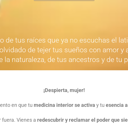
 de tus raíces que ya no escuchas el lat
olvidado de tejer tus sueños con amor y
la naturaleza, de tus ancestros y de tu p
¡
Despierta, mujer!
ento en que tu
medicina interior se activa
y tu
esencia a
r fuera. Vienes a
redescubrir y reclamar el poder que sie