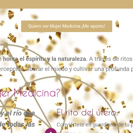
Quiero ser Mujer Medicina ¡Me apúnto!
o
ue
honra el espíritu y la naturaleza
. A través de rit
ercepción, liberar el miedo y cultivar una profunda p
ujer Medicina?
El rito del útero:
y el río que
de todas las
Conviértete en guardiana de tu p