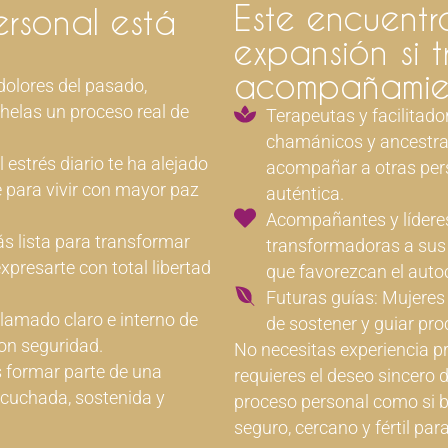
Este encuentr
ersonal está
expansión si t
acompañamie
dolores del pasado,
helas un proceso real de
Terapeutas y facilitad
chamánicos y ancestrale
 estrés diario te ha alejado
acompañar a otras per
e para vivir con mayor paz
auténtica.
Acompañantes y líderes
s lista para transformar
transformadoras a sus 
expresarte con total libertad
que favorezcan el auto
Futuras guías: Mujeres 
llamado claro e interno de
de sostener y guiar pr
on seguridad.
No necesitas experiencia pr
s formar parte de una
requieres el deseo sincero d
cuchada, sostenida y
proceso personal como si b
seguro, cercano y fértil par