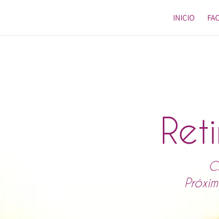
INICIO
FA
Ret
C
Próxim