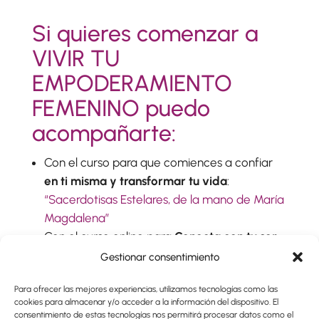
Si quieres comenzar a
VIVIR TU
EMPODERAMIENTO
FEMENINO puedo
acompañarte:
Con el curso para que comiences a confiar
en ti misma y transformar tu vida
:
“Sacerdotisas Estelares, de la mano de María
Magdalena”
Con el curso online para
C
onecta con tu ser
espiritual, con Dios/Diosa interior
:
«Ámate
Gestionar consentimiento
más y nutre tu alma”
Para ofrecer las mejores experiencias, utilizamos tecnologías como las
Con la formación online que he preparado
cookies para almacenar y/o acceder a la información del dispositivo. El
para ti:
“Matriz Divina. Empoderamiento
consentimiento de estas tecnologías nos permitirá procesar datos como el