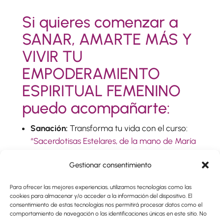
Si quieres comenzar a
SANAR, AMARTE MÁS Y
VIVIR TU
EMPODERAMIENTO
ESPIRITUAL FEMENINO
puedo acompañarte:
Sanación:
Transforma tu vida con el curso:
“Sacerdotisas Estelares, de la mano de María
Magdalena”
Gestionar consentimiento
Amor a ti misma y nutrición espiritual:
Con
el curso online: “
Recupera tu poder y
Para ofrecer las mejores experiencias, utilizamos tecnologías como las
comienza a amarte más y mejor”
cookies para almacenar y/o acceder a la información del dispositivo. El
Poder personal:
Con la formación online que
consentimiento de estas tecnologías nos permitirá procesar datos como el
comportamiento de navegación o las identificaciones únicas en este sitio. No
he preparado para ti:
“Matriz Divina.