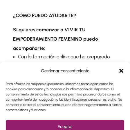
¿CÓMO PUEDO AYUDARTE?
Si quieres comenzar a VIVIR TU
EMPODERAMIENTO FEMENINO puedo
acompañarte:
Con la formación online que he preparado
para ti para tu empoderamiento femenino:
Gestionar consentimiento
“Matriz Divina”
Con mi método breve de sesiones
Para ofrecer las mejores experiencias, utilizamos tecnologías como las
personalizadas:
“Para sanar el sufrimiento
cookies para almacenar y/o acceder a la información del dispositivo. El
con Terapia Holística”
consentimiento de estas tecnologías nos permitirá procesar datos como el
comportamiento de navegación o las identificaciones únicas en este sitio. No
Con el curso online: “
Recupera tu poder y
consentir o retirar el consentimiento, puede afectar negativamente a ciertas
comienza a amarte más y mejor”
características y funciones.
Aceptar